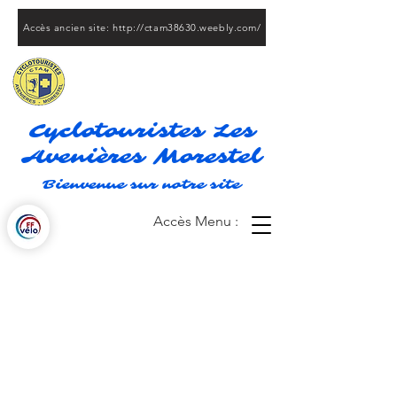
Accès ancien site: http://ctam38630.weebly.com/
Cyclotouristes Les
Avenières Morestel
Bienvenue sur notre site
Accès Menu :