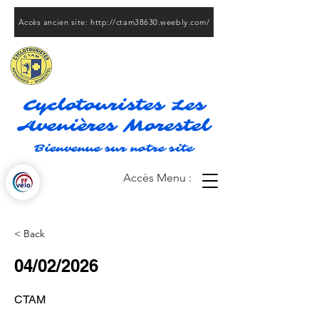
Accès ancien site: http://ctam38630.weebly.com/
Cyclotouristes Les
Avenières Morestel
Bienvenue sur notre site
Accès Menu :
< Back
04/02/2026
CTAM