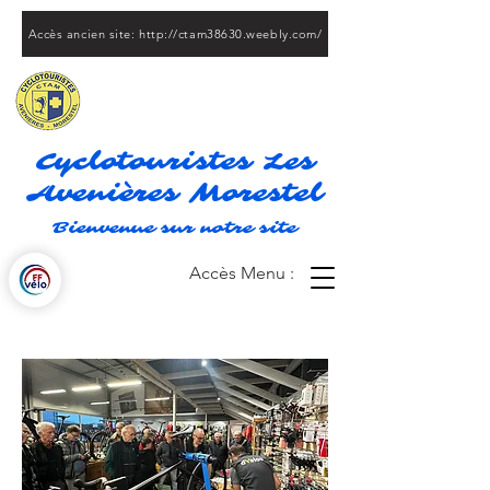
Accès ancien site: http://ctam38630.weebly.com/
Cyclotouristes Les
Avenières Morestel
Bienvenue sur notre site
Accès Menu :